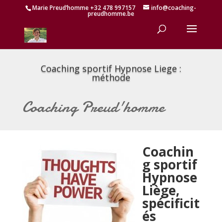
Marie Preud’homme +32 478 997157
info@coaching-
preudhomme.be
Coaching sportif Hypnose Liege :
méthode
Coaching Preud'homme
Coachin
g sportif
Hypnose
Liège,
spécificit
és