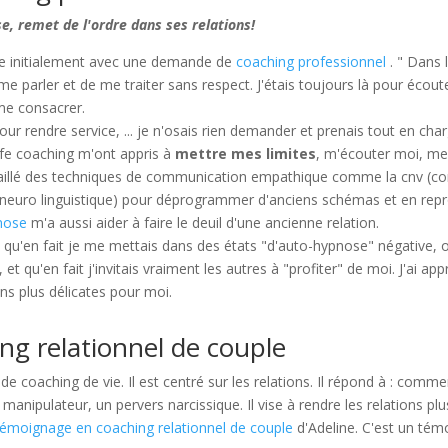
e, remet de l'ordre dans ses relations!
e initialement avec une demande de
coaching professionnel
. " Dans 
e parler et de me traiter sans respect. J'étais toujours là pour écout
me consacrer.
ur rendre service, ... je n'osais rien demander et prenais tout en char
ife coaching m'ont appris à
mettre mes limites
, m'écouter moi, mes
illé des techniques de communication empathique comme la cnv (com
neuro linguistique) pour déprogrammer d'anciens schémas et en re
nose
m'a aussi aider à faire le deuil d'une ancienne relation.
i qu'en fait je me mettais dans des états "d'auto-hypnose" négative, 
et qu'en fait j'invitais vraiment les autres à "profiter" de moi. J'ai ap
ons plus délicates pour moi.
ng relationnel de couple
pe de coaching de vie. Il est centré sur les relations. Il répond à : com
 manipulateur, un pervers narcissique. Il vise à rendre les relations p
témoignage en coaching relationnel de couple
d'Adeline. C'est un tém