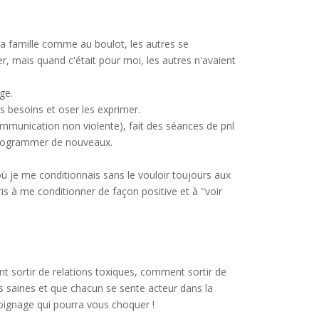
la famille comme au boulot, les autres se
er, mais quand c'était pour moi, les autres n'avaient
ge.
 besoins et oser les exprimer.
munication non violente), fait des séances de pnl
programmer de nouveaux.
où je me conditionnais sans le vouloir toujours aux
pris à me conditionner de façon positive et à "voir
ment sortir de relations toxiques, comment sortir de
lus saines et que chacun se sente acteur dans la
oignage qui pourra vous choquer !