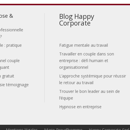
Blog Happy
ose &
Corporate
fessionnelle
?
le : pratique
Fatigue mentale au travail
Travailler en couple dans son
nnel couple
entreprise : défi humain et
quant
organisationnel
 gratuit
L’approche systémique pour réussir
le retour au travail
ousie témoignage
Trouver le bon leader au sein de
l’équipe
Hypnose en entreprise
Mentions légales
Marie Preud’homme
Happy Corporate Sprl