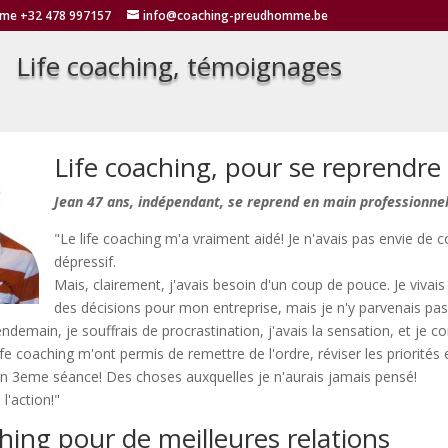
mme +32 478 997157
info@coaching-preudhomme.be
Life coaching, témoignages
Life coaching, pour se reprendre
Jean 47 ans, indépendant, se reprend en main professionne
"Le life coaching m'a vraiment aidé! Je n'avais pas envie de 
dépressif.
Mais, clairement, j'avais besoin d'un coup de pouce. Je vivai
des décisions pour mon entreprise, mais je n'y parvenais pas
ndemain, je souffrais de procrastination, j'avais la sensation, et je co
e coaching m'ont permis de remettre de l'ordre, réviser les priorités et,
n 3eme séance! Des choses auxquelles je n'aurais jamais pensé!
 l'action!"
hing pour de meilleures relations