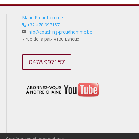
Marie Preud’homme
+32 478 997157
info@coaching-preudhomme.be
7 rue de la paix 4130 Esneux
0478 997157
Conférences et interventions