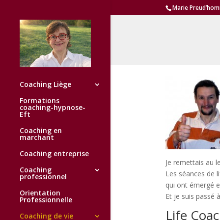
Marie Preud’ho
Coaching Liège
Formations
coaching-hypnose-
Eft
Coaching en
marchant
Coaching entreprise
Je remettais au le
Coaching
Les séances de lif
professionnel
qui ont émergé e
Orientation
Et je suis passé à
Professionnelle
Life Coac
Coaching de vie