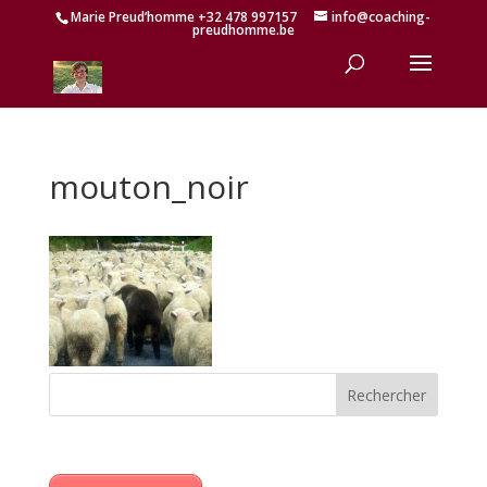
Marie Preud’homme +32 478 997157
info@coaching-
preudhomme.be
mouton_noir