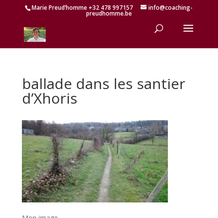
Marie Preud’homme +32 478 997157
info@coaching-
preudhomme.be
ballade dans les santier
d’Xhoris
Mon image