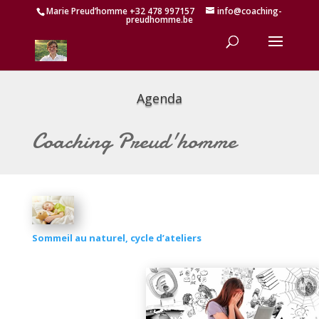
Marie Preud’homme +32 478 997157
info@coaching-
preudhomme.be
Agenda
Coaching Preud'homme
Sommeil au naturel, cycle d’ateliers